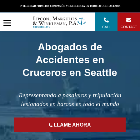
Skip
INTEGRIDAD PRIMERO, COMPASIÓN Y EXCELENCIA EN TODO LO QUE HACEMOS
to
content
CALL
CONTACT
Abogados de
Accidentes en
Cruceros en Seattle
Representando a pasajeros y tripulación
lesionados en barcos en todo el mundo
LLAME AHORA